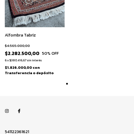
Alfombra Tabriz
$4.565.000,00
$2.282.500,00
50
% OFF
6
x
$380.416,67
sin interés
$1.826.000,00
con
Transferencia o depósito
541122361621