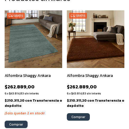
GRATIS
GRATIS
Alfombra Shaggy Ankara
Alfombra Shaggy Ankara
$262.889,00
$262.889,00
6
x
$43.814,83
sin interés
6
x
$43.814,83
sin interés
$210.311,20
con
Transferencia o
$210.311,20
con
Transferencia o
depósito
depósito
¡Solo quedan
2
en stock!
Comprar
Comprar