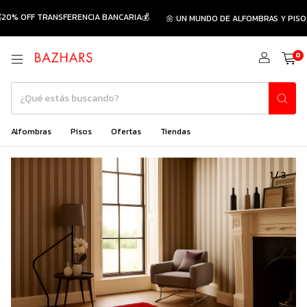
20% OFF TRANSFERENCIA BANCARIA💰
🌼 UN MUNDO DE ALFOMBRAS Y PISOS 
0
Alfombras
Pisos
Ofertas
Tiendas
1
/
3