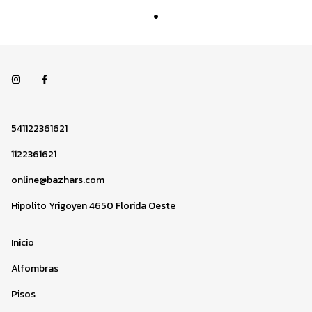
541122361621
1122361621
online@bazhars.com
Hipolito Yrigoyen 4650 Florida Oeste
Inicio
Alfombras
Pisos