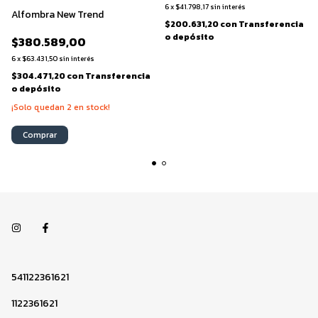
6
x
$41.798,17
sin interés
Alfombra New Trend
$200.631,20
con
Transferencia
o depósito
$380.589,00
6
x
$63.431,50
sin interés
$304.471,20
con
Transferencia
o depósito
¡Solo quedan
2
en stock!
Comprar
541122361621
1122361621