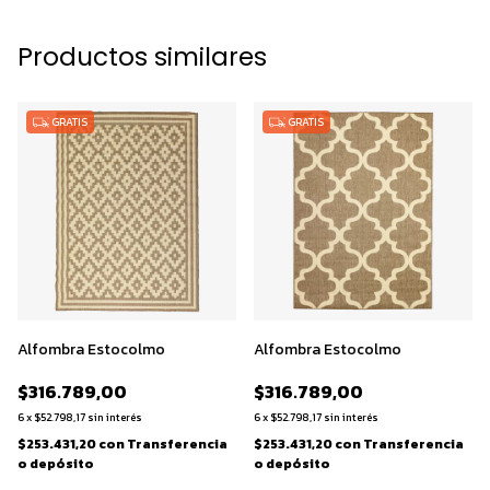
Productos similares
GRATIS
GRATIS
Alfombra Estocolmo
Alfombra Estocolmo
$316.789,00
$316.789,00
6
x
$52.798,17
sin interés
6
x
$52.798,17
sin interés
$253.431,20
con
Transferencia
$253.431,20
con
Transferencia
o depósito
o depósito