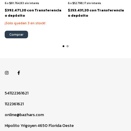
6
x
$81.764,83
sin interés
6
x
$52.798,17
sin interés
$392.471,20
con
Transferencia
$253.431,20
con
Transferencia
o depósito
o depósito
¡Solo quedan
3
en stock!
Comprar
541122361621
1122361621
online@bazhars.com
Hipolito Yrigoyen 4650 Florida Oeste