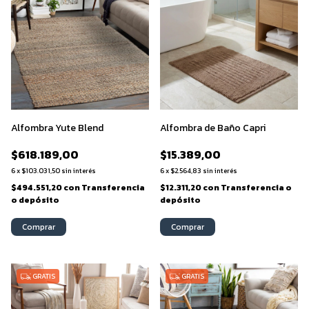
Alfombra Yute Blend
Alfombra de Baño Capri
$618.189,00
$15.389,00
6
x
$103.031,50
sin interés
6
x
$2.564,83
sin interés
$494.551,20
con
Transferencia
$12.311,20
con
Transferencia o
o depósito
depósito
Comprar
Comprar
GRATIS
GRATIS