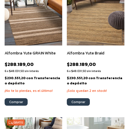
Alfombra Yute GRAIN White
Alfombra Yute Braid
$288.189,00
$288.189,00
6
x
$48.031,50
sin interés
6
x
$48.031,50
sin interés
$230.551,20
con
Transferencia
$230.551,20
con
Transferencia
o depósito
o depósito
¡No te lo pierdas, es el último!
¡Solo quedan
2
en stock!
Comprar
Comprar
GRATIS