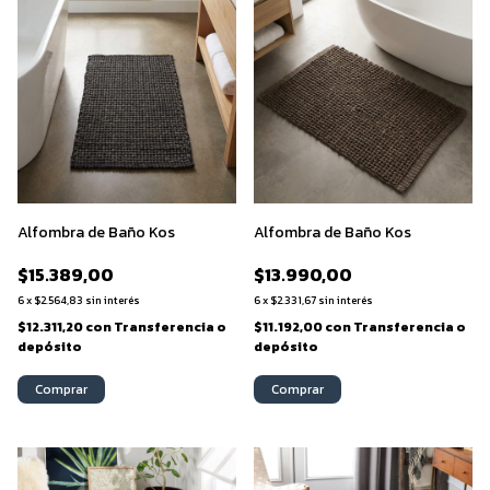
Alfombra de Baño Kos
Alfombra de Baño Kos
$15.389,00
$13.990,00
6
x
$2.564,83
sin interés
6
x
$2.331,67
sin interés
$12.311,20
con
Transferencia o
$11.192,00
con
Transferencia o
depósito
depósito
Comprar
Comprar