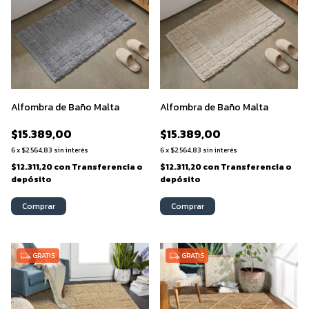
Alfombra de Baño Malta
Alfombra de Baño Malta
$15.389,00
$15.389,00
6
x
$2.564,83
sin interés
6
x
$2.564,83
sin interés
$12.311,20
con
Transferencia o
$12.311,20
con
Transferencia o
depósito
depósito
Comprar
Comprar
GRATIS
GRATIS