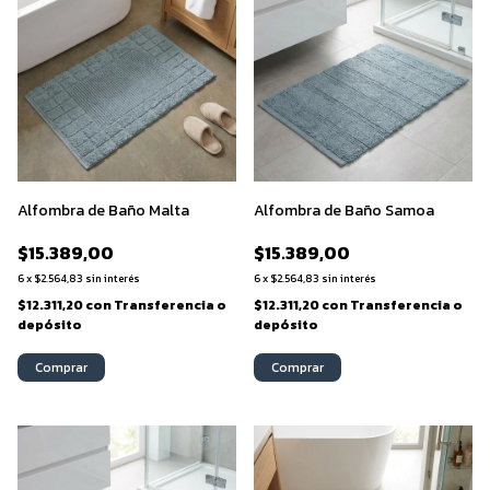
Alfombra de Baño Malta
Alfombra de Baño Samoa
$15.389,00
$15.389,00
6
x
$2.564,83
sin interés
6
x
$2.564,83
sin interés
$12.311,20
con
Transferencia o
$12.311,20
con
Transferencia o
depósito
depósito
Comprar
Comprar