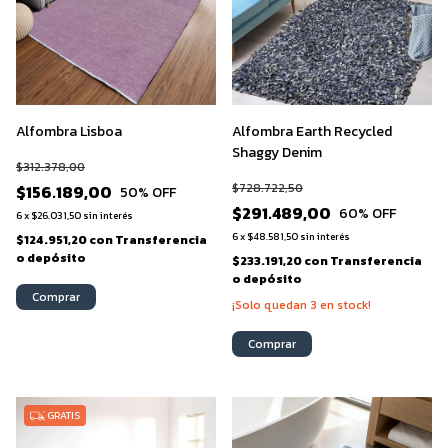
Alfombra Lisboa
Alfombra Earth Recycled
Shaggy Denim
$312.378,00
$728.722,50
$156.189,00
50
% OFF
$291.489,00
60
% OFF
6
x
$26.031,50
sin interés
6
x
$48.581,50
sin interés
$124.951,20
con
Transferencia
o depósito
$233.191,20
con
Transferencia
o depósito
Comprar
¡Solo quedan
3
en stock!
Comprar
GRATIS