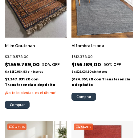
Kilim Goutchan
Alfombra Lisboa
$3.119.578,00
$312.378,00
$1.559.789,00
$156.189,00
50
% OFF
50
% OFF
6
x
$259.964,83
sin interés
6
x
$26.031,50
sin interés
$1.247.831,20
con
$124.951,20
con
Transferencia
Transferencia o depósito
o depósito
¡No te lo pierdas, es el último!
Comprar
Comprar
GRATIS
GRATIS