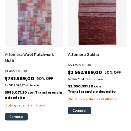
Alfombra Wool Patchwork
Alfombra Gabha
Multi
$5.125.978,00
$1.465.178,00
$2.562.989,00
50
% OFF
$732.589,00
50
% OFF
6
x
$427.164,83
sin interés
6
x
$122.098,17
sin interés
$2.050.391,20
con
Transferencia o depósito
$586.071,20
con
Transferencia
o depósito
¡No te lo pierdas, es el último!
¡Solo quedan
2
en stock!
Comprar
Comprar