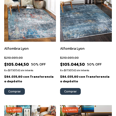
Alfombra Lyon
Alfombra Lyon
$210.089,00
$210.089,00
$105.044,50
$105.044,50
50
% OFF
50
% OFF
6
x
$17.507,42
sin interés
6
x
$17.507,42
sin interés
$84.035,60
con
Transferencia
$84.035,60
con
Transferencia
o depósito
o depósito
Comprar
Comprar
GRATIS
GRATIS