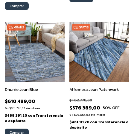
Comprar
GRATIS
GRATIS
Dhurrie Jean Blue
Alfombra Jean Patchwork
$610.489,00
$1.152.778,00
$576.389,00
50
% OFF
6
x
$101.748,17
sin interés
6
x
$96.064,83
sin interés
$488.391,20
con
Transferencia
o depósito
$461.111,20
con
Transferencia o
depósito
Comprar