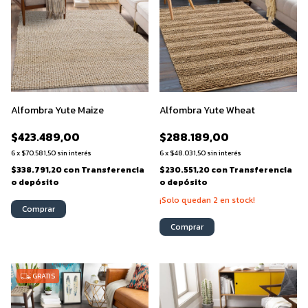
Alfombra Yute Maize
Alfombra Yute Wheat
$423.489,00
$288.189,00
6
x
$70.581,50
sin interés
6
x
$48.031,50
sin interés
$338.791,20
con
Transferencia
$230.551,20
con
Transferencia
o depósito
o depósito
¡Solo quedan
2
en stock!
Comprar
Comprar
GRATIS