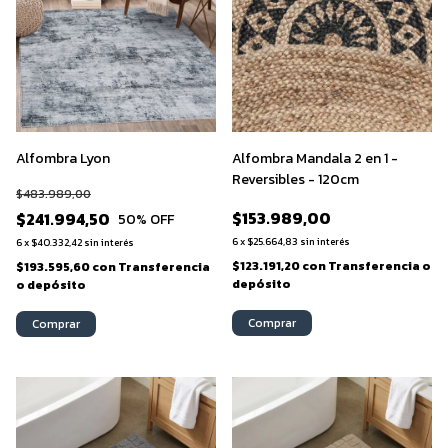
Alfombra Lyon
Alfombra Mandala 2 en 1 -
Reversibles - 120cm
$483.989,00
$153.989,00
$241.994,50
50
% OFF
6
x
$25.664,83
sin interés
6
x
$40.332,42
sin interés
$123.191,20
con
Transferencia o
$193.595,60
con
Transferencia
depósito
o depósito
Comprar
Comprar