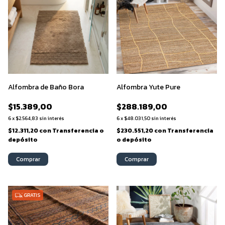
Alfombra de Baño Bora
Alfombra Yute Pure
$15.389,00
$288.189,00
6
x
$2.564,83
sin interés
6
x
$48.031,50
sin interés
$12.311,20
con
Transferencia o
$230.551,20
con
Transferencia
depósito
o depósito
Comprar
Comprar
GRATIS