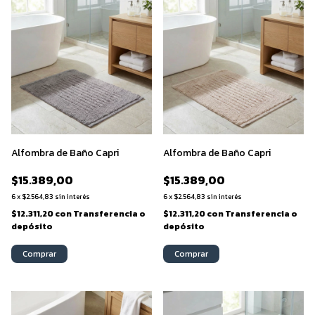
Alfombra de Baño Capri
Alfombra de Baño Capri
$15.389,00
$15.389,00
6
x
$2.564,83
sin interés
6
x
$2.564,83
sin interés
$12.311,20
con
Transferencia o
$12.311,20
con
Transferencia o
depósito
depósito
Comprar
Comprar