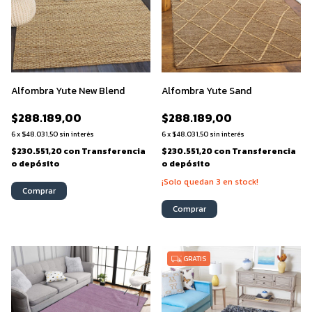
Alfombra Yute New Blend
Alfombra Yute Sand
$288.189,00
$288.189,00
6
x
$48.031,50
sin interés
6
x
$48.031,50
sin interés
$230.551,20
con
Transferencia
$230.551,20
con
Transferencia
o depósito
o depósito
¡Solo quedan
3
en stock!
Comprar
Comprar
GRATIS