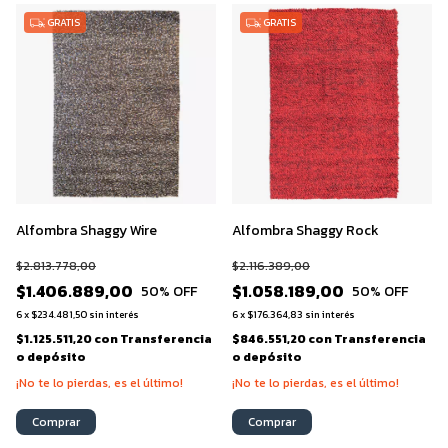
GRATIS
GRATIS
Alfombra Shaggy Wire
Alfombra Shaggy Rock
$2.813.778,00
$2.116.389,00
$1.406.889,00
$1.058.189,00
50
% OFF
50
% OFF
6
x
$234.481,50
sin interés
6
x
$176.364,83
sin interés
$1.125.511,20
con
Transferencia
$846.551,20
con
Transferencia
o depósito
o depósito
¡No te lo pierdas, es el último!
¡No te lo pierdas, es el último!
Comprar
Comprar