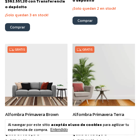
o depósito
$362.551,20
con
Transferencia
o depósito
¡Solo quedan
2
en stock!
¡Solo quedan
3
en stock!
Comprar
Comprar
GRATIS
GRATIS
Alfombra Primavera Brown
Alfombra Primavera Terra
Al navegar por este sitio
aceptás el uso de cookies
para agilizar tu
$2.320.978,00
$2.320.978,00
experiencia de compra.
Entendido
$1.160.489,00
$1.160.489,00
50
% OFF
50
% OFF