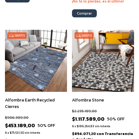
¡No te lo pierdas, es el último!
Comprar
GRATIS
GRATIS
Alfombra Earth Recycled
Alfombra Stone
Cierres
$2.235.189,00
$906.389,00
$1.117.589,00
50
% OFF
$453.189,00
50
% OFF
6
x
$186.264,83
sin interés
6
x
$75.531,50
sin interés
$894.071,20
con
Transferencia