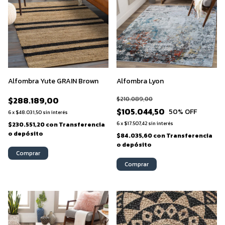
Alfombra Yute GRAIN Brown
Alfombra Lyon
$288.189,00
$210.089,00
$105.044,50
50
% OFF
6
x
$48.031,50
sin interés
6
x
$17.507,42
sin interés
$230.551,20
con
Transferencia
o depósito
$84.035,60
con
Transferencia
o depósito
Comprar
Comprar