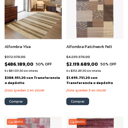
Alfombra Ylva
Alfombra Patchwork Felt
$972.378,00
$4.239.378,00
$486.189,00
$2.119.689,00
50
% OFF
50
% OFF
6
x
$81.031,50
sin interés
6
x
$353.281,50
sin interés
$388.951,20
con
Transferencia
$1.695.751,20
con
o depósito
Transferencia o depósito
¡Solo quedan
2
en stock!
¡Solo quedan
3
en stock!
Comprar
Comprar
GRATIS
GRATIS