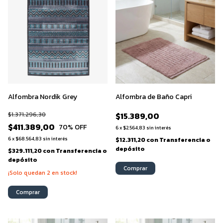
Alfombra Nordik Grey
Alfombra de Baño Capri
$1.371.296,30
$15.389,00
$411.389,00
70
% OFF
6
x
$2.564,83
sin interés
6
x
$68.564,83
sin interés
$12.311,20
con
Transferencia o
depósito
$329.111,20
con
Transferencia o
depósito
Comprar
¡Solo quedan
2
en stock!
Comprar