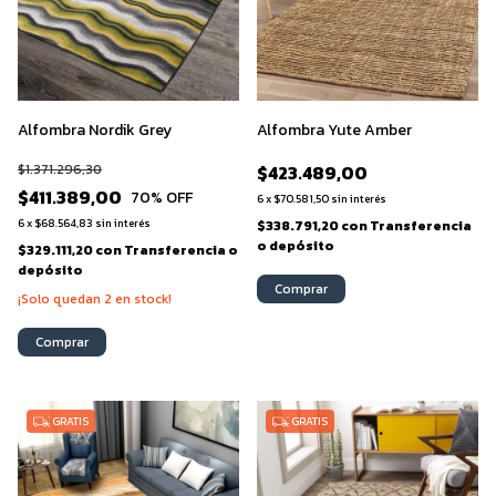
Alfombra Nordik Grey
Alfombra Yute Amber
$1.371.296,30
$423.489,00
$411.389,00
70
% OFF
6
x
$70.581,50
sin interés
6
x
$68.564,83
sin interés
$338.791,20
con
Transferencia
o depósito
$329.111,20
con
Transferencia o
depósito
Comprar
¡Solo quedan
2
en stock!
Comprar
GRATIS
GRATIS