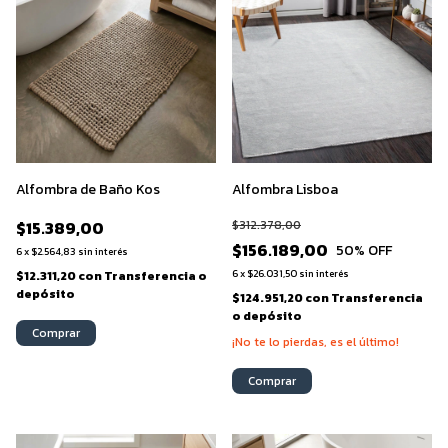
Alfombra de Baño Kos
Alfombra Lisboa
$15.389,00
$312.378,00
$156.189,00
50
% OFF
6
x
$2.564,83
sin interés
6
x
$26.031,50
sin interés
$12.311,20
con
Transferencia o
depósito
$124.951,20
con
Transferencia
o depósito
Comprar
¡No te lo pierdas, es el último!
Comprar