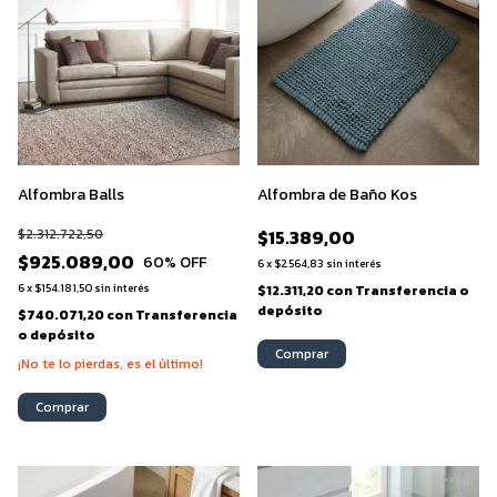
Alfombra Balls
Alfombra de Baño Kos
$2.312.722,50
$15.389,00
$925.089,00
60
% OFF
6
x
$2.564,83
sin interés
6
x
$154.181,50
sin interés
$12.311,20
con
Transferencia o
depósito
$740.071,20
con
Transferencia
o depósito
Comprar
¡No te lo pierdas, es el último!
Comprar