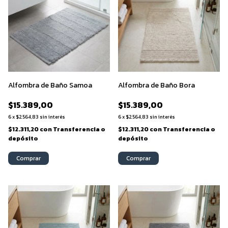
Alfombra de Baño Samoa
Alfombra de Baño Bora
$15.389,00
$15.389,00
6
x
$2.564,83
sin interés
6
x
$2.564,83
sin interés
$12.311,20
con
Transferencia o
$12.311,20
con
Transferencia o
depósito
depósito
Comprar
Comprar