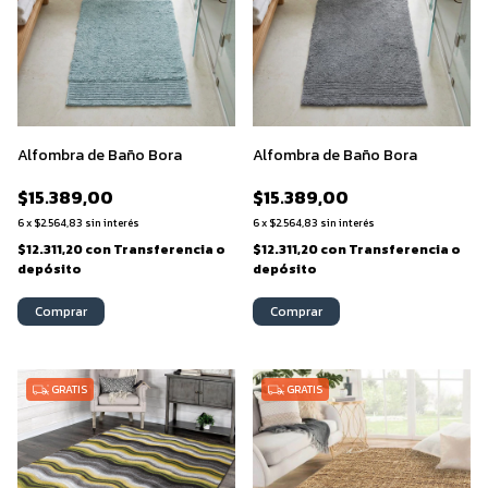
Alfombra de Baño Bora
Alfombra de Baño Bora
$15.389,00
$15.389,00
6
x
$2.564,83
sin interés
6
x
$2.564,83
sin interés
$12.311,20
con
Transferencia o
$12.311,20
con
Transferencia o
depósito
depósito
Comprar
Comprar
GRATIS
GRATIS