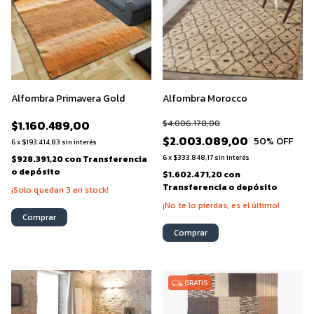
Alfombra Primavera Gold
Alfombra Morocco
$1.160.489,00
$4.006.178,00
$2.003.089,00
50
% OFF
6
x
$193.414,83
sin interés
6
x
$333.848,17
sin interés
$928.391,20
con
Transferencia
o depósito
$1.602.471,20
con
Transferencia o depósito
¡Solo quedan
3
en stock!
¡No te lo pierdas, es el último!
Comprar
Comprar
GRATIS