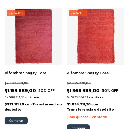
GRATIS
GRATIS
Alfombra Shaggy Coral
Alfombra Shaggy Coral
$2.307.778,00
$2.736.778,00
$1.153.889,00
$1.368.389,00
50
% OFF
50
% OFF
6
x
$192.314,83
sin interés
6
x
$228.064,83
sin interés
$923.111,20
con
Transferencia o
$1.094.711,20
con
depósito
Transferencia o depósito
¡Solo quedan
2
en stock!
Comprar
Comprar