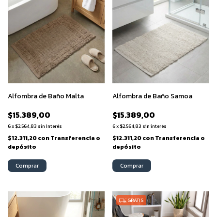
Alfombra de Baño Malta
Alfombra de Baño Samoa
$15.389,00
$15.389,00
6
x
$2.564,83
sin interés
6
x
$2.564,83
sin interés
$12.311,20
con
Transferencia o
$12.311,20
con
Transferencia o
depósito
depósito
Comprar
Comprar
GRATIS