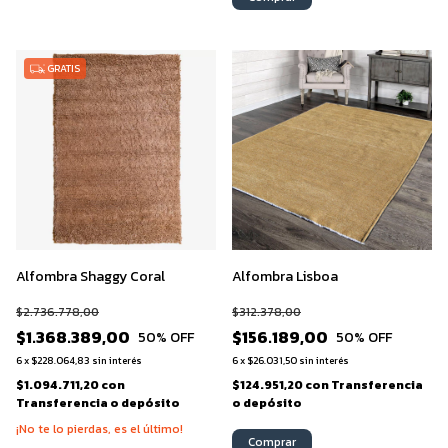
GRATIS
Alfombra Shaggy Coral
Alfombra Lisboa
$2.736.778,00
$312.378,00
$1.368.389,00
$156.189,00
50
% OFF
50
% OFF
6
x
$228.064,83
sin interés
6
x
$26.031,50
sin interés
$1.094.711,20
con
$124.951,20
con
Transferencia
Transferencia o depósito
o depósito
¡No te lo pierdas, es el último!
Comprar